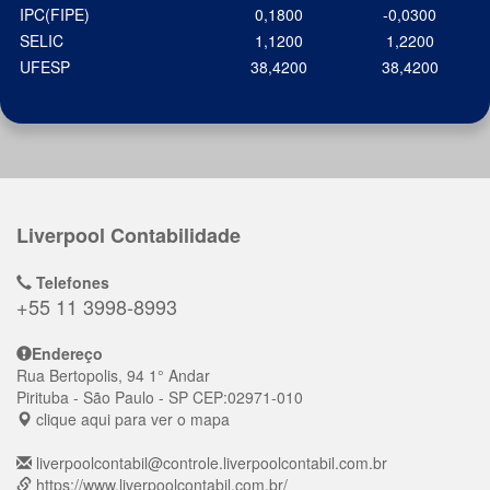
IPC(FIPE)
0,1800
-0,0300
SELIC
1,1200
1,2200
UFESP
38,4200
38,4200
Liverpool Contabilidade
Telefones
+55 11 3998-8993
Endereço
Rua Bertopolis, 94 1° Andar
Pirituba
- São Paulo - SP
CEP:
02971-010
clique aqui para ver o mapa
liverpoolcontabil@controle.liverpoolcontabil.com.br
https://www.liverpoolcontabil.com.br/