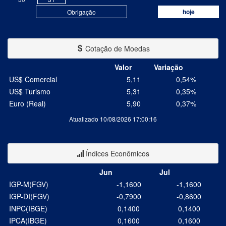
hoje
Obrigação
Cotação de Moedas
Valor
Variação
US$ Comercial
5,11
0,54%
US$ Turismo
5,31
0,35%
Euro (Real)
5,90
0,37%
Atualizado 10/08/2026 17:00:16
Índices Econômicos
Jun
Jul
IGP-M(FGV)
-1,1600
-1,1600
IGP-DI(FGV)
-0,7900
-0,8600
INPC(IBGE)
0,1400
0,1400
IPCA(IBGE)
0,1600
0,1600