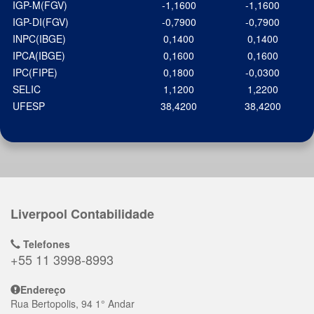
IGP-M(FGV)
-1,1600
-1,1600
IGP-DI(FGV)
-0,7900
-0,7900
INPC(IBGE)
0,1400
0,1400
IPCA(IBGE)
0,1600
0,1600
IPC(FIPE)
0,1800
-0,0300
SELIC
1,1200
1,2200
UFESP
38,4200
38,4200
Liverpool Contabilidade
Telefones
+55 11 3998-8993
Endereço
Rua Bertopolis, 94 1° Andar