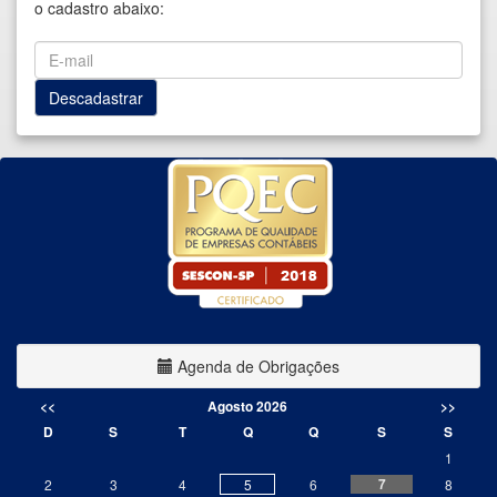
o cadastro abaixo:
Agenda de Obrigações
<<
Agosto 2026
>>
D
S
T
Q
Q
S
S
1
7
2
3
4
5
6
8